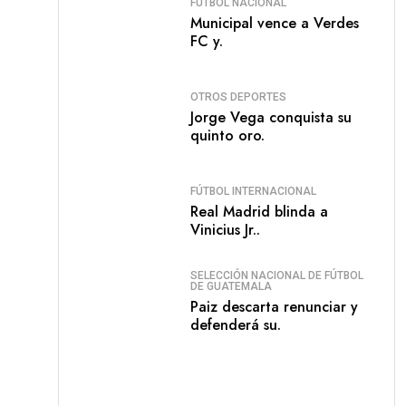
FÚTBOL NACIONAL
Municipal vence a Verdes
FC y.
OTROS DEPORTES
Jorge Vega conquista su
quinto oro.
FÚTBOL INTERNACIONAL
Real Madrid blinda a
Vinicius Jr..
SELECCIÓN NACIONAL DE FÚTBOL
DE GUATEMALA
Paiz descarta renunciar y
defenderá su.