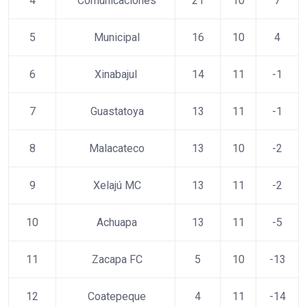
4
Comunicaciones
21
10
7
5
Municipal
16
10
4
6
Xinabajul
14
11
-1
7
Guastatoya
13
11
-1
8
Malacateco
13
10
-2
9
Xelajú MC
13
11
-2
10
Achuapa
13
11
-5
11
Zacapa FC
5
10
-13
12
Coatepeque
4
11
-14