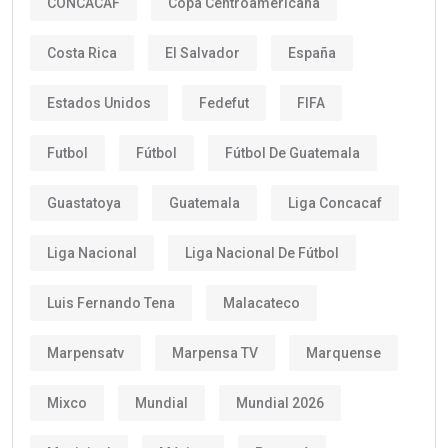
CONCACAF
Copa Centroamericana
Costa Rica
El Salvador
España
Estados Unidos
Fedefut
FIFA
Futbol
Fútbol
Fútbol De Guatemala
Guastatoya
Guatemala
Liga Concacaf
Liga Nacional
Liga Nacional De Fútbol
Luis Fernando Tena
Malacateco
Marpensatv
Marpensa TV
Marquense
Mixco
Mundial
Mundial 2026