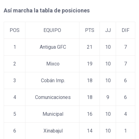
Así marcha la tabla de posiciones
POS
EQUIPO
PTS
JJ
DIF
1
Antigua GFC
21
10
7
2
Mixco
19
10
7
3
Cobán Imp.
18
10
6
4
Comunicaciones
18
9
6
5
Municipal
16
10
4
6
Xinabajul
14
10
1