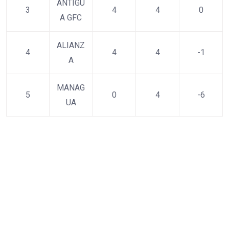
ANTIGU
3
4
4
0
A GFC
ALIANZ
4
4
4
-1
A
MANAG
5
0
4
-6
UA