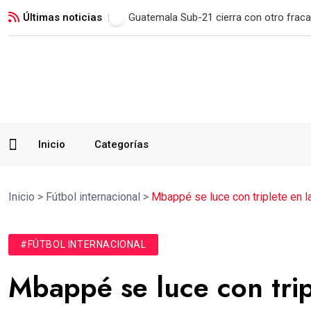
Últimas noticias
Municipal remonta en San Marcos y man
Inicio
Categorías
Inicio
>
Fútbol internacional
>
Mbappé se luce con triplete en 
#FÚTBOL INTERNACIONAL
Mbappé se luce con trip