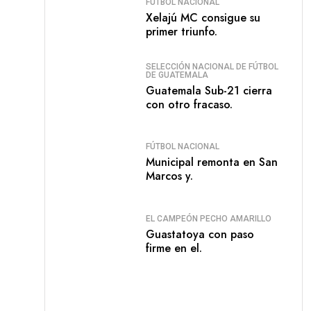
FÚTBOL NACIONAL
Xelajú MC consigue su
primer triunfo.
SELECCIÓN NACIONAL DE FÚTBOL
DE GUATEMALA
Guatemala Sub-21 cierra
con otro fracaso.
FÚTBOL NACIONAL
Municipal remonta en San
Marcos y.
EL CAMPEÓN PECHO AMARILLO
Guastatoya con paso
firme en el.