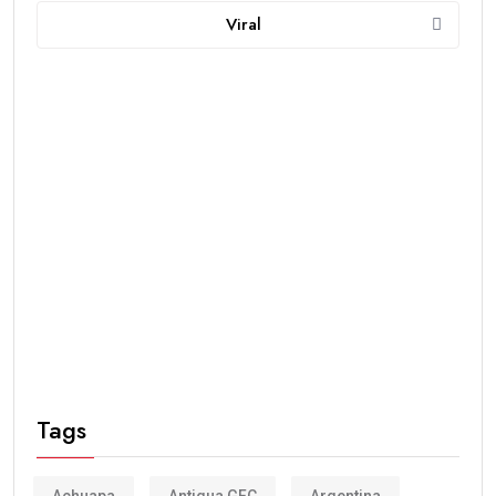
Viral
Tags
Achuapa
Antigua GFC
Argentina