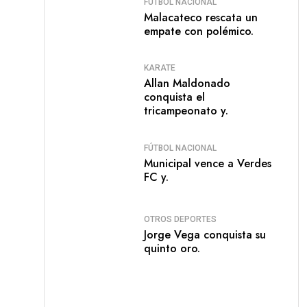
FÚTBOL NACIONAL
Malacateco rescata un
empate con polémico.
KARATE
Allan Maldonado
conquista el
tricampeonato y.
FÚTBOL NACIONAL
Municipal vence a Verdes
FC y.
OTROS DEPORTES
Jorge Vega conquista su
quinto oro.