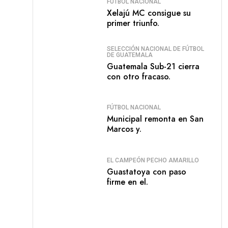
FÚTBOL NACIONAL
Xelajú MC consigue su
primer triunfo.
SELECCIÓN NACIONAL DE FÚTBOL
DE GUATEMALA
Guatemala Sub-21 cierra
con otro fracaso.
FÚTBOL NACIONAL
Municipal remonta en San
Marcos y.
EL CAMPEÓN PECHO AMARILLO
Guastatoya con paso
firme en el.