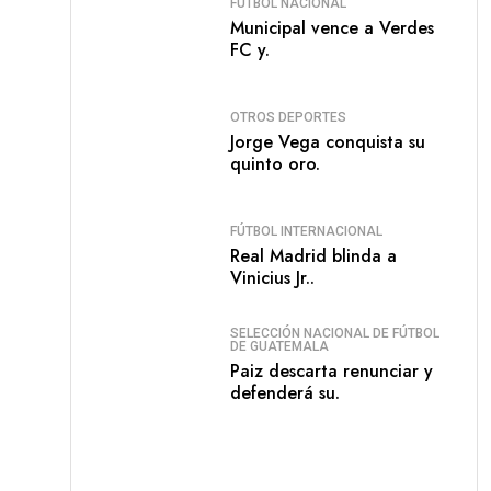
FÚTBOL NACIONAL
Municipal vence a Verdes
FC y.
OTROS DEPORTES
Jorge Vega conquista su
quinto oro.
FÚTBOL INTERNACIONAL
Real Madrid blinda a
Vinicius Jr..
SELECCIÓN NACIONAL DE FÚTBOL
DE GUATEMALA
Paiz descarta renunciar y
defenderá su.