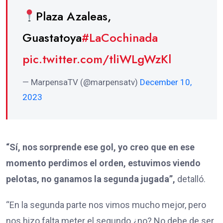
Plaza Azaleas,
Guastatoya
#LaCochinada
pic.twitter.com/tliWLgWzKl
— MarpensaTV (@marpensatv)
December 10,
2023
“Sí, nos sorprende ese gol, yo creo que en ese
momento perdimos el orden, estuvimos viendo
pelotas, no ganamos la segunda jugada”,
detalló.
“En la segunda parte nos vimos mucho mejor, pero
nos hizo falta meter el segundo ¿no? No debe de ser