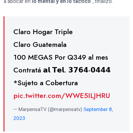
a abocar en
lo mental y en lo táctico
”, finalizó.
Claro Hogar Triple
Claro Guatemala
100 MEGAS Por Q349 al mes
Contratá 𝗮𝗹 𝗧𝗲𝗹. 𝟯𝟳𝟲𝟰-𝟬𝟰𝟰𝟰
*Sujeto a Cobertura
pic.twitter.com/WWE5ILJHRU
— MarpensaTV (@marpensatv)
September 8,
2023