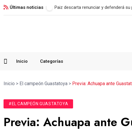
Últimas noticias
Jorge Vega: un legado que trasciende l
Inicio
Categorías
Inicio
>
El campeón Guastatoya
>
Previa: Achuapa ante Guastat
#EL CAMPEÓN GUASTATOYA
Previa: Achuapa ante Gu