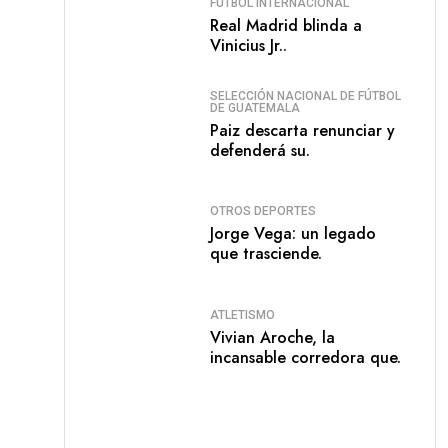
FÚTBOL INTERNACIONAL
Real Madrid blinda a
Vinicius Jr..
SELECCIÓN NACIONAL DE FÚTBOL
DE GUATEMALA
Paiz descarta renunciar y
defenderá su.
OTROS DEPORTES
Jorge Vega: un legado
que trasciende.
ATLETISMO
Vivian Aroche, la
incansable corredora que.