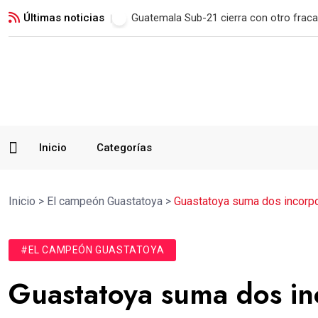
Últimas noticias
Municipal remonta en San Marcos y man
Inicio
Categorías
Inicio
>
El campeón Guastatoya
>
Guastatoya suma dos incorpo
#EL CAMPEÓN GUASTATOYA
Guastatoya suma dos in