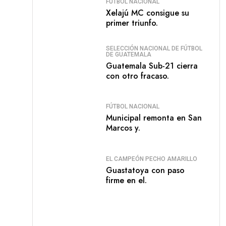
FÚTBOL NACIONAL
Xelajú MC consigue su
primer triunfo.
SELECCIÓN NACIONAL DE FÚTBOL
DE GUATEMALA
Guatemala Sub-21 cierra
con otro fracaso.
FÚTBOL NACIONAL
Municipal remonta en San
Marcos y.
EL CAMPEÓN PECHO AMARILLO
Guastatoya con paso
firme en el.