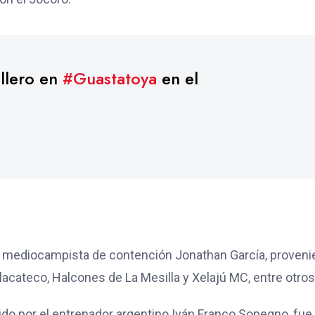
llero en
#Guastatoya
en el
el mediocampista de contención Jonathan García, proveni
acateco, Halcones de La Mesilla y Xelajú MC, entre otros
gido por el entrenador argentino Iván Franco Sopegno, fue 