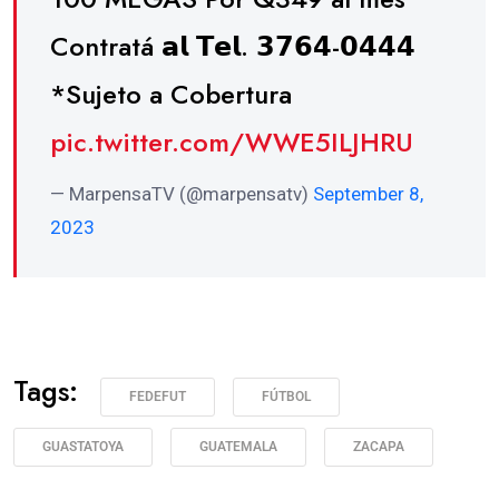
Contratá 𝗮𝗹 𝗧𝗲𝗹. 𝟯𝟳𝟲𝟰-𝟬𝟰𝟰𝟰
*Sujeto a Cobertura
pic.twitter.com/WWE5ILJHRU
— MarpensaTV (@marpensatv)
September 8,
2023
Tags:
FEDEFUT
FÚTBOL
GUASTATOYA
GUATEMALA
ZACAPA