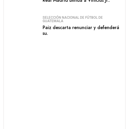
Real Madrid blinda a Vinicius Jr..
SELECCIÓN NACIONAL DE FÚTBOL DE
GUATEMALA
Paiz descarta renunciar y defenderá
su.