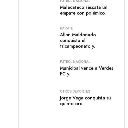
FÚTBOL NACIONAL
Malacateco rescata un
empate con polémico.
KARATE
Allan Maldonado
conquista el
tricampeonato y.
FÚTBOL NACIONAL
Municipal vence a Verdes
FC y.
OTROS DEPORTES
Jorge Vega conquista su
quinto oro.