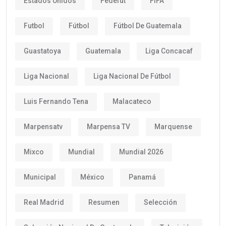
Estados Unidos
Fedefut
FIFA
Futbol
Fútbol
Fútbol De Guatemala
Guastatoya
Guatemala
Liga Concacaf
Liga Nacional
Liga Nacional De Fútbol
Luis Fernando Tena
Malacateco
Marpensatv
Marpensa TV
Marquense
Mixco
Mundial
Mundial 2026
Municipal
México
Panamá
Real Madrid
Resumen
Selección